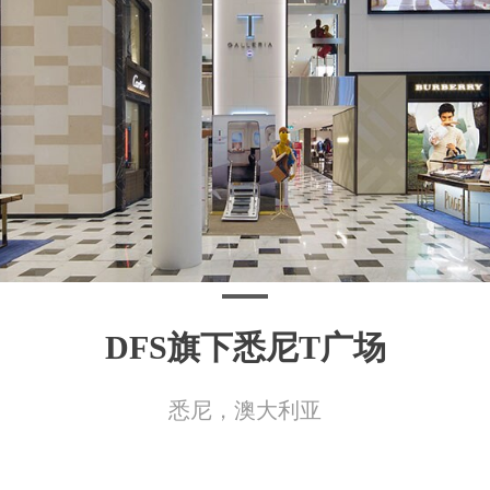
DFS旗下悉尼T广场
悉尼，澳大利亚