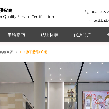
供应商
+86-10-6227
ꂅ
Quality Service Certification
certificat
ꂘ
申请指南
认证标准
优质商户
购物商店
DFS旗下悉尼T广场
ꄲ