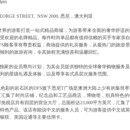
0pm
GEORGE STREET, NSW 2000, 悉尼，澳大利亚
致力于为全世界的游客打造一站式精品商城，为游客带来全新的奢华舒适
受欢迎的名牌精品。每件时尚单品都有值得信赖的买手专家亲自
FS顾客享有尊贵权益，商场提供的礼宾服务，从最热门的旅游
独到的旅游咨询，令其旅程充满惊喜和温馨回忆。
S独家的会员尊尚计划，为其会员提供独特的全球奢华购物服务
列的星级礼遇及体验，以及尊享各式高层次服务范围。
色彩的岩石区的DFS旗下悉尼T广场是澳洲大陆上少有的集世
汇集了时尚店铺，纪念品和工艺品商店，博物馆，别具特色的餐
a悉尼环球免税店共有四层的营业大厅，总面积达23,000平方英尺，
特色产品。该店有能说中文的服务人员，可为游客提供中文或英
银联、美国运通等主要信用卡。