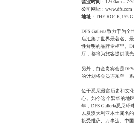
营业时间
：12:00am – 7:3
公司网址
：www.dfs.com
地址
：THE ROCK,155 
DFS Galleria
店汇集了世界最著名、最
性鲜明的品牌专柜里。D
厅，都将为旅客提供眼光
另外，白金贵宾会是DF
的计划将会员连系至一系
位于悉尼最富历史和文化
心。如今这个繁华的地区
年，DFS Galleri
以及澳大利亚本土闻名的
接受维萨、万事达、中国