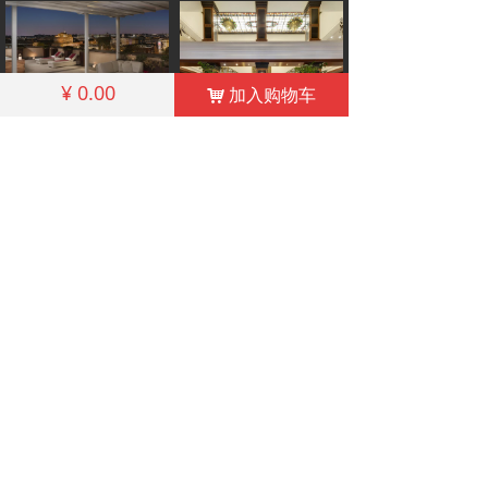
¥
0.00
加入购物车
낙
GRAN MELIÁ ROME VILLA AGRIPPINA
Meliá Milano
立即购买
立即购买
电话: +86-10-62279624
邮箱: Certification@qualitytourism.cn
China Outbound Tourism Quality Service
Certification
COPYRIGHT©2014-2020 ALL RIGHTS RESERVED 备
案序号:
京ICP备12035470-4号
京ICP备12035470号-4
本网站由阿里云提供云计算及安全服务