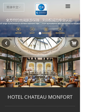
首页
끀
简体中文
ꀅ
项目介绍
申请指南
认证标准
낙
낒
优质商户
最新动态
公示公告
HOTEL CHATEAU MONFORT