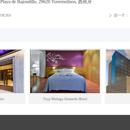
 Playa de Bajondillo, 29620 Torremolinos, 西班牙
TOCHA
后一个：
ꄲ
riz
Tryp Malaga Alameda Hotel