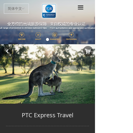
首页
끀
简体中文
ꀅ
项目介绍
申请指南
认证标准
낙
낒
优质商户
最新动态
公示公告
PTC Express Travel