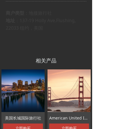
商户类型
：地接旅行社
地址
：137-19 Holly Ave.Flushing,
22033 纽约，美国
相关产品
美国长城国际旅行社
American United International Group
立即购买
立即购买