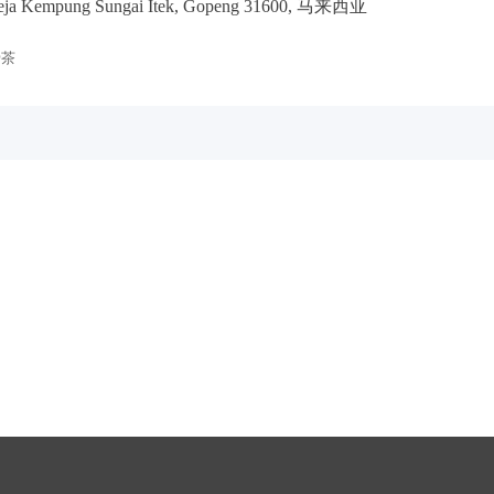
eja Kempung Sungai Itek, Gopeng 31600, 马来西亚
骨茶