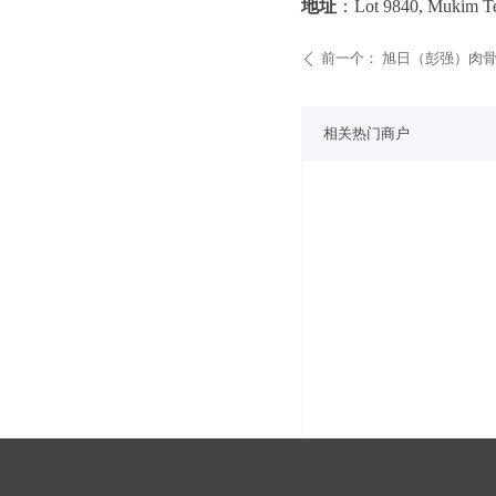
地址
：Lot 9840, Mukim T
前一个：
旭日（彭强）肉
ꄴ
相关热门商户