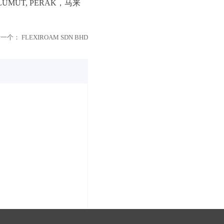
00 LUMUT, PERAK，马来
后一个：
FLEXIROAM SDN BHD