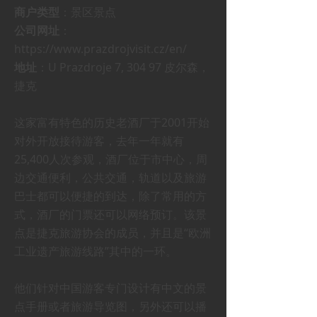
商户类型
：景区景点
公司网址
：
https://www.prazdrojvisit.cz/en/
地址
：U Prazdroje 7, 304 97 皮尔森，
捷克
这家富有特色的历史老酒厂于2001开始
对外开放接待游客，去年一年就有
25,400人次参观，酒厂位于市中心，周
边交通便利，公共交通，轨道以及旅游
巴士都可以便捷的到达，除了常用的方
式，酒厂的门票还可以网络预订。该景
点是捷克旅游协会的成员，并且是“欧洲
工业遗产旅游线路”其中的一环。
他们针对中国游客专门设计有中文的景
点手册或者旅游导览图，另外还可以播