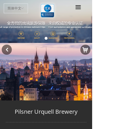
首页
끀
简体中文
ꀅ
项目介绍
申请指南
认证标准
낙
낒
优质商户
最新动态
公示公告
Pilsner Urquell Brewery