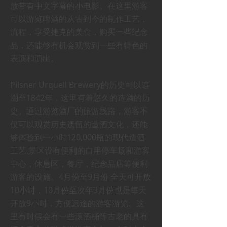
放带有中文字幕的小电影。在这里游客
可以游览啤酒的从古到今的制作工艺，
流程，享受捷克的美食，购买一些纪念
品，还能够有机会观赏到一些有特色的
表演和演出。
Pilsner Urquell Brewery的历史可以追
溯至1842年，这里有着悠久的造酒的历
史。通过游览酒厂的旅游线路，游客不
仅可以观赏历史遗留的造酒文化，还能
够体验到一小时120,000瓶的现代造酒
工艺.景区设有便利的自用停车场和游客
中心，休息区，餐厅，纪念品店等便利
游客的设施。4月份至9月份 全天可开放
10小时，10月份至次年3月份也是每天
开放9小时，方便远途的游客游览。这
里有时候会有一些滚酒桶等古老的具有