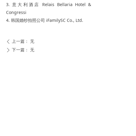
3. 意大利酒店 Relais Bellaria Hotel &
Congressi
4. 韩国婚纱拍照公司 iFamilySC Co., Ltd.
上一篇：
无
ꄴ
下一篇：
无
ꄲ
电话: +86-10-62279624
邮箱: Certification@qualitytourism.cn
China Outbound Tourism Quality Service
Certification
COPYRIGHT©2014-2020 ALL RIGHTS RESERVED 备
案序号:
京ICP备12035470-4号
京ICP备12035470号-4
本网站由阿里云提供云计算及安全服务
本网站支持
IPv6
Powered by 万网